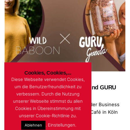
Posted by
admin
Cookies, Cookies,...
Diese Webseite verwendet Cookies,
12. Dezember 2022
3 Min. Lesezeit
um die Benutzerfreundlichkeit zu
Business Souls: Wild Baboon und GURU
verbessern. Durch die Nutzung
Granola (TALK! #017)
unserer Webseite stimmst du allen
Am 08.12. fand unser erstes Event der Business
Cookies in Übereinstimmung mit
Souls Reihe in unserem Betaphase Café in Köln
unserer Cookie-Richtlinie zu.
statt.
.
Einstellungen
.
Ablehnen