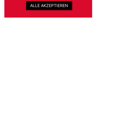
Blog
Podcast
TALK!
ALLE AKZEPTIEREN
Read More