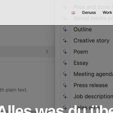
Genuss
Work
 Alles was du üb