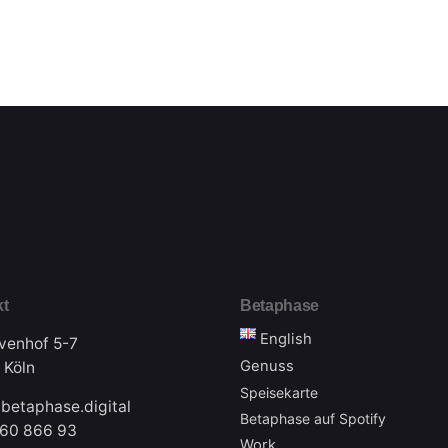
kt
Betaphase
English
venhof 5-7
Genuss
 Köln
Speisekarte
betaphase.digital
Betaphase auf Spotify
560 866 93
Work