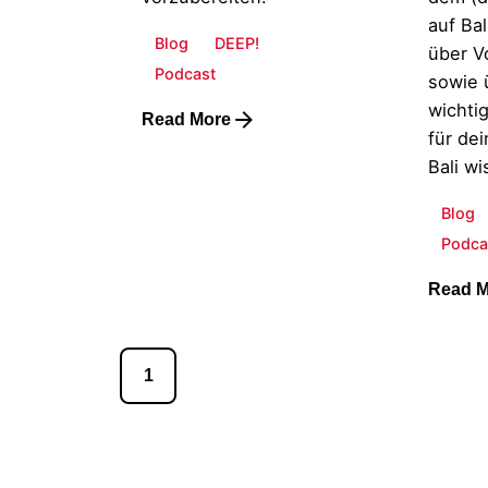
auf Bal
Blog
DEEP!
über V
Podcast
sowie 
wichti
Read More
für dei
Bali wi
Blog
Podca
Read M
1