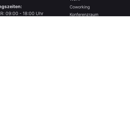
ngszeiten:
Coworking
R: 09:00 - 18:00 Uhr
Konferenzraum
Events
Magazin
Magazin
Podcast
About
About
Newsletter
Kontakt
Impressum
Datenschutzerklärung