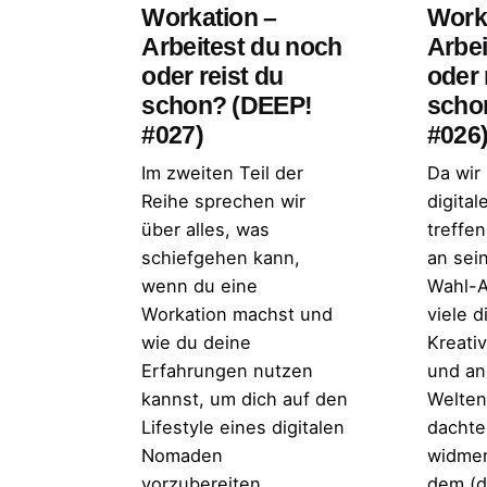
Workation –
Work
Arbeitest du noch
Arbei
oder reist du
oder 
schon? (DEEP!
scho
#027)
#026
Im zweiten Teil der
Da wir 
Reihe sprechen wir
digita
über alles, was
treffe
schiefgehen kann,
an sei
wenn du eine
Wahl-Ar
Workation machst und
viele d
wie du deine
Kreati
Erfahrungen nutzen
und an
kannst, um dich auf den
Welten
Lifestyle eines digitalen
dachte
Nomaden
widmen
vorzubereiten.
dem (d