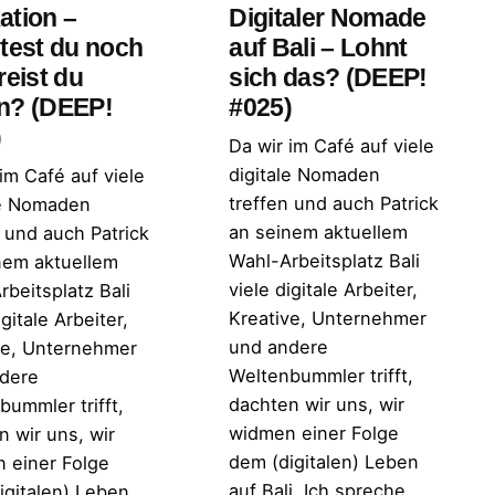
ation –
Digitaler Nomade
test du noch
auf Bali – Lohnt
reist du
sich das? (DEEP!
n? (DEEP!
#025)
)
Da wir im Café auf viele
digitale Nomaden
im Café auf viele
treffen und auch Patrick
le Nomaden
an seinem aktuellem
n und auch Patrick
Wahl-Arbeitsplatz Bali
nem aktuellem
viele digitale Arbeiter,
beitsplatz Bali
Kreative, Unternehmer
igitale Arbeiter,
und andere
ve, Unternehmer
Weltenbummler trifft,
dere
dachten wir uns, wir
bummler trifft,
widmen einer Folge
n wir uns, wir
dem (digitalen) Leben
 einer Folge
auf Bali. Ich spreche
igitalen) Leben