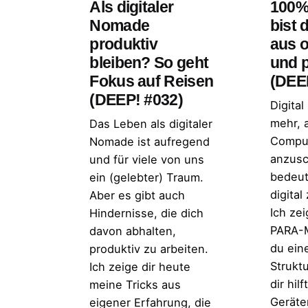
Als digitaler
100% 
Nomade
bist 
produktiv
aus o
bleiben? So geht
und 
Fokus auf Reisen
(DEE
(DEEP! #032)
Digital
mehr, 
Das Leben als digitaler
Comput
Nomade ist aufregend
anzusc
und für viele von uns
bedeut
ein (gelebter) Traum.
digital
Aber es gibt auch
Ich zei
Hindernisse, die dich
PARA-M
davon abhalten,
du ein
produktiv zu arbeiten.
Struktu
Ich zeige dir heute
dir hilf
meine Tricks aus
Geräte
eigener Erfahrung, die