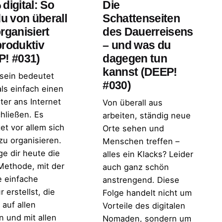
digital: So
Die
du von überall
Schattenseiten
rganisiert
des Dauerreisens
produktiv
– und was du
P! #031)
dagegen tun
kannst (DEEP!
 sein bedeutet
#030)
als einfach einen
er ans Internet
Von überall aus
hließen. Es
arbeiten, ständig neue
et vor allem sich
Orte sehen und
 zu organisieren.
Menschen treffen –
ge dir heute die
alles ein Klacks? Leider
ethode, mit der
auch ganz schön
e einfache
anstrengend. Diese
r erstellst, die
Folge handelt nicht um
t auf allen
Vorteile des digitalen
n und mit allen
Nomaden, sondern um