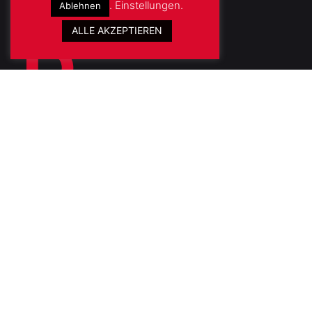
.
Einstellungen
.
Ablehnen
ALLE AKZEPTIEREN
Fb.
/
Ig.
/
Lk.
Kontakt
Im Stavenhof 5-7
50668 Köln