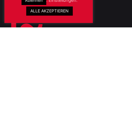
.
Einstellungen
.
Ablehnen
ALLE AKZEPTIEREN
Fb.
/
Ig.
/
Lk.
Kontakt
Im Stavenhof 5-7
50668 Köln
hello@betaphase.digital
0221 560 866 93