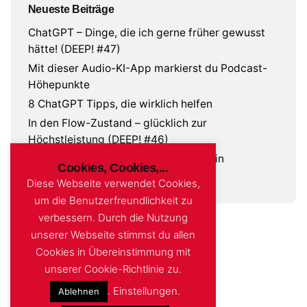
Neueste Beiträge
ChatGPT – Dinge, die ich gerne früher gewusst
hätte! (DEEP! #47)
Mit dieser Audio-KI-App markierst du Podcast-
Höhepunkte
8 ChatGPT Tipps, die wirklich helfen
In den Flow-Zustand – glücklich zur
Höchstleistung (DEEP! #46)
Creativity Code – Ist Kreativität nur ein
Cookies, Cookies,...
Algorithmus? (DEEP! #45)
Diese Webseite verwendet Cookies,
um die Benutzerfreundlichkeit zu
verbessern. Durch die Nutzung
unserer Webseite stimmst du allen
Cookies in Übereinstimmung mit
unserer Cookie-Richtlinie zu.
.
Einstellungen
.
Ablehnen